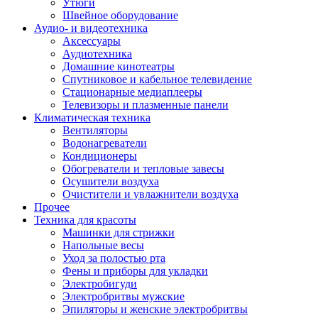
Утюги
Швейное оборудование
Аудио- и видеотехника
Аксессуары
Аудиотехника
Домашние кинотеатры
Спутниковое и кабельное телевидение
Стационарные медиаплееры
Телевизоры и плазменные панели
Климатическая техника
Вентиляторы
Водонагреватели
Кондиционеры
Обогреватели и тепловые завесы
Осушители воздуха
Очистители и увлажнители воздуха
Прочее
Техника для красоты
Машинки для стрижки
Напольные весы
Уход за полостью рта
Фены и приборы для укладки
Электробигуди
Электробритвы мужские
Эпиляторы и женские электробритвы