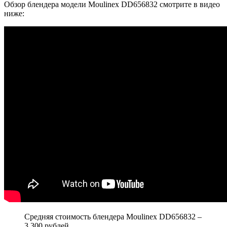
Обзор блендера модели Moulinex DD656832 смотрите в видео
ниже:
Средняя стоимость блендера Moulinex DD656832 –
3 300 рублей.