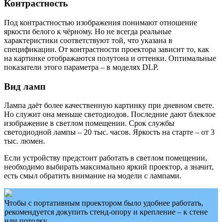
Контрастность
Под контрастностью изображения понимают отношение
яркости белого к чёрному. Но не всегда реальные
характеристики соответствуют той, что указана в
спецификации. От контрастности проектора зависит то, как
на картинке отображаются полутона и оттенки. Оптимальные
показатели этого параметра – в моделях DLP.
Вид ламп
Лампа даёт более качественную картинку при дневном свете.
Но служит она меньше светодиодов. Последние дают блеклое
изображение в светлом помещении. Срок службы
светодиодной лампы – 20 тыс. часов. Яркость на старте – от 3
тыс. люмен.
Если устройству предстоит работать в светлом помещении,
необходимо выбирать максимально яркий проектор, а значит,
есть смыл обратить внимание на модели с лампами.
Чтобы с портативным проектором было удобнее работать,
рекомендуется докупить стенд-опору и крепление – к стене
или потолку.