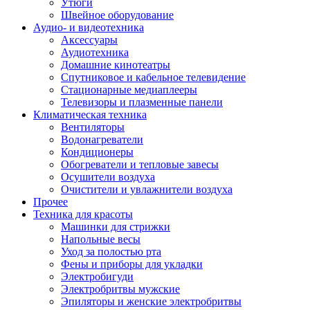
Утюги
Швейное оборудование
Аудио- и видеотехника
Аксессуары
Аудиотехника
Домашние кинотеатры
Спутниковое и кабельное телевидение
Стационарные медиаплееры
Телевизоры и плазменные панели
Климатическая техника
Вентиляторы
Водонагреватели
Кондиционеры
Обогреватели и тепловые завесы
Осушители воздуха
Очистители и увлажнители воздуха
Прочее
Техника для красоты
Машинки для стрижки
Напольные весы
Уход за полостью рта
Фены и приборы для укладки
Электробигуди
Электробритвы мужские
Эпиляторы и женские электробритвы