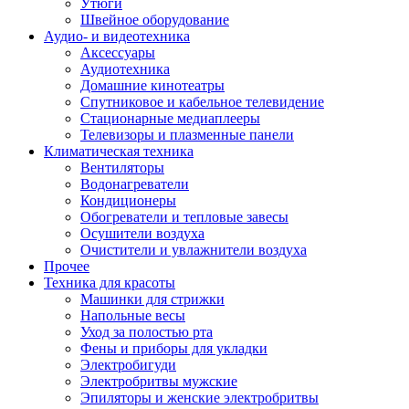
Утюги
Швейное оборудование
Аудио- и видеотехника
Аксессуары
Аудиотехника
Домашние кинотеатры
Спутниковое и кабельное телевидение
Стационарные медиаплееры
Телевизоры и плазменные панели
Климатическая техника
Вентиляторы
Водонагреватели
Кондиционеры
Обогреватели и тепловые завесы
Осушители воздуха
Очистители и увлажнители воздуха
Прочее
Техника для красоты
Машинки для стрижки
Напольные весы
Уход за полостью рта
Фены и приборы для укладки
Электробигуди
Электробритвы мужские
Эпиляторы и женские электробритвы